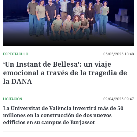
La rosa de los vientos
Caso
Extremadura
Virales
Gente viajera
Retornados
Galicia
Televisión
Como el perro y el gat
Equipo de investigaci
La Rioja
Elecciones
Operación Viuda Negr
Navarra
País Vasco
ESPECTÁCULO
05/05/2025 13:48
‘Un Instant de Bellesa’: un viaje
emocional a través de la tragedia de
la DANA
LICITACIÓN
09/04/2025 09:47
La Universitat de València invertirá más de 50
millones en la construcción de dos nuevos
edificios en su campus de Burjassot