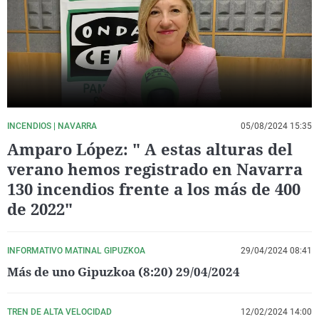
La rosa de los vientos
Caso
Extremadura
Virales
Gente viajera
Retornados
Galicia
Televisión
Como el perro y el gat
Equipo de investigaci
La Rioja
Elecciones
Operación Viuda Negr
Navarra
País Vasco
INCENDIOS | NAVARRA
05/08/2024 15:35
Amparo López: " A estas alturas del
verano hemos registrado en Navarra
130 incendios frente a los más de 400
de 2022"
INFORMATIVO MATINAL GIPUZKOA
29/04/2024 08:41
Más de uno Gipuzkoa (8:20) 29/04/2024
TREN DE ALTA VELOCIDAD
12/02/2024 14:00