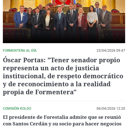
La rosa de los vientos
Caso
Extremadura
Virales
Gente viajera
Retornados
Galicia
Televisión
Como el perro y el gat
Equipo de investigaci
La Rioja
Elecciones
Operación Viuda Negr
Navarra
País Vasco
FORMENTERA AL DÍA
23/04/2026 09:47
Óscar Portas: "Tener senador propio
representa un acto de justicia
institucional, de respeto democrático
y de reconocimiento a la realidad
propia de Formentera"
COMISIÓN KOLDO
06/04/2026 12:20
El presidente de Forestalia admite que se reunió
con Santos Cerdán y su socio para hacer negocios