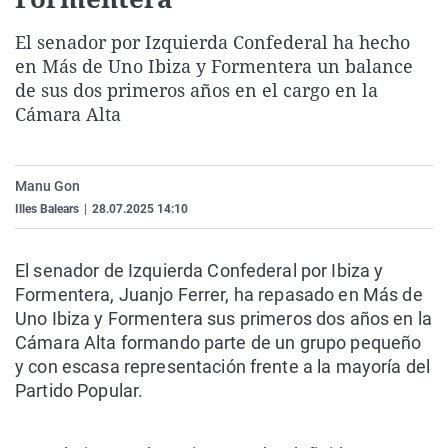
La rosa de los vientos
Caso
Extremadura
Virales
El senador por Izquierda Confederal ha hecho
Gente viajera
Retornados
Galicia
Televisión
en Más de Uno Ibiza y Formentera un balance
Como el perro y el gat
Equipo de investigaci
La Rioja
Elecciones
de sus dos primeros años en el cargo en la
Cámara Alta
Operación Viuda Negr
Navarra
País Vasco
Manu Gon
Illes Balears
|
28.07.2025 14:10
El senador de Izquierda Confederal por Ibiza y
Formentera, Juanjo Ferrer, ha repasado en Más de
Uno Ibiza y Formentera sus primeros dos años en la
Cámara Alta formando parte de un grupo pequeño
y con escasa representación frente a la mayoría del
Partido Popular.