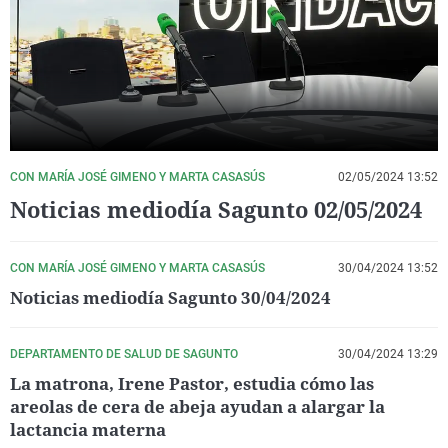
La rosa de los vientos
Caso
Extremadura
Virales
Gente viajera
Retornados
Galicia
Televisión
Como el perro y el gat
Equipo de investigaci
La Rioja
Elecciones
Operación Viuda Negr
Navarra
País Vasco
CON MARÍA JOSÉ GIMENO Y MARTA CASASÚS
02/05/2024 13:52
Noticias mediodía Sagunto 02/05/2024
CON MARÍA JOSÉ GIMENO Y MARTA CASASÚS
30/04/2024 13:52
Noticias mediodía Sagunto 30/04/2024
DEPARTAMENTO DE SALUD DE SAGUNTO
30/04/2024 13:29
La matrona, Irene Pastor, estudia cómo las
areolas de cera de abeja ayudan a alargar la
lactancia materna