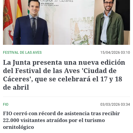
La rosa de los vientos
Caso
Extremadura
Virales
Gente viajera
Retornados
Galicia
Televisión
Como el perro y el gat
Equipo de investigaci
La Rioja
Elecciones
Operación Viuda Negr
Navarra
País Vasco
FESTIVAL DE LAS AVES
15/04/2026 03:10
La Junta presenta una nueva edición
del Festival de las Aves 'Ciudad de
Cáceres', que se celebrará el 17 y 18
de abril
FIO
03/03/2026 03:34
FIO cerró con récord de asistencia tras recibir
22.000 visitantes atraídos por el turismo
ornitológico