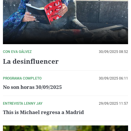
La rosa de los vientos
Caso
Extremadura
Virales
Gente viajera
Retornados
Galicia
Televisión
Como el perro y el gat
Equipo de investigaci
La Rioja
Elecciones
Operación Viuda Negr
Navarra
País Vasco
CON EVA GÁLVEZ
30/09/2025 08:52
La desinfluencer
PROGRAMA COMPLETO
30/09/2025 06:11
No son horas 30/09/2025
ENTREVISTA LENNY JAY
29/09/2025 11:57
This is Michael regresa a Madrid