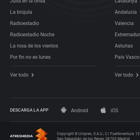
Julia en la onda
Catalunya
La brújula
Andalucía
Radioestadio
Valencia
Radioestadio Noche
Extremadu
La rosa de los vientos
Asturias
Por fin no es lunes
País Vasco
Ver todo
Ver todo
DESCARGA LA APP
Android
iOS
Copyright © Uniprex, S.A.U., C/ Fuerteventura 12
San Sebastián de los Reyes, 28703 Madrid