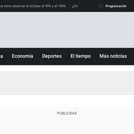
ia entre observar el eclipse al 99% y al 100%
¿Cómo es llegar a Italia con controles fro
Programación
ña
Economía
Deportes
El tiempo
Más noticias
Fútbol
Sociedad
Baloncesto
Mundo
Tenis
Salud
Motor
Cultura
Ciencia y Tecnología
adrid
Gastronomía
nciana
Medio ambiente