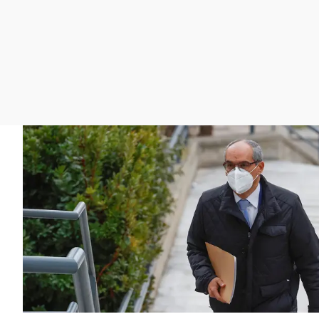
La rosa de los vientos
Caso
Extremadura
Gente viajera
Retornados
Galicia
Como el perro y el
Equipo de investigación
La Rioja
gato
Operación Viuda
Navarra
Negra
País Vasco