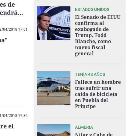
es de
ESTADOS UNIDOS
tendrá
El Senado de EEUU
confirma al
exabogado de
2/04/2018 17:01
Trump, Todd
na"
Blanche, como
nuevo fiscal
general
TENÍA 48 AÑOS
Fallece un hombre
tras sufrir una
caída de bicicleta
en Puebla del
Príncipe
1/04/2018 17:30
re el
ALMERÍA
Níjar y Cabo de