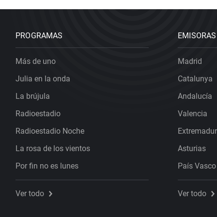
PROGRAMAS
EMISORAS
Más de uno
Madrid
Julia en la onda
Catalunya
La brújula
Andalucía
Radioestadio
Valencia
Radioestadio Noche
Extremadu
La rosa de los vientos
Asturias
Por fin no es lunes
País Vasco
Ver todo
Ver todo