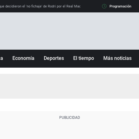
e decidieron el 'no fichaje' de Rodri por el Real Madrid y su 'sí' al Barça
Programación
La llamada de
ña
Economía
Deportes
El tiempo
Más noticias
Fútbol
Sociedad
Baloncesto
Mundo
Tenis
Salud
Motor
Cultura
Ciencia y Tecnología
adrid
Gastronomía
nciana
Medio ambiente