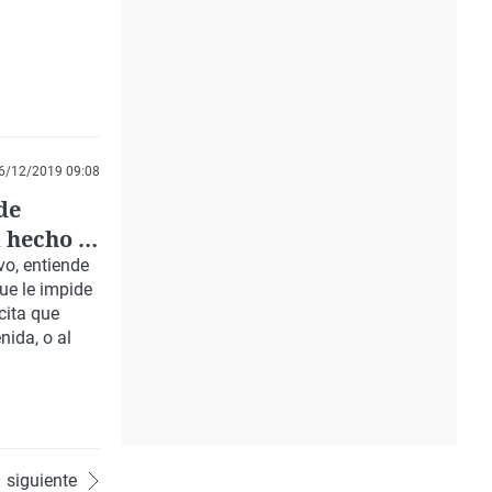
6/12/2019 09:08
de
 hecho el
vo,
entiende
que le impide
cita que
nida, o al
siguiente