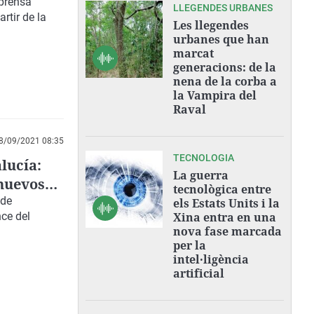
 prensa
LLEGENDES URBANES
rtir de la
Les llegendes
urbanes que han
marcat
generacions: de la
nena de la corba a
la Vampira del
Raval
8/09/2021 08:35
TECNOLOGIA
lucía:
La guerra
 nuevos
tecnològica entre
evas
 de
els Estats Units i la
nce del
Xina entra en una
nova fase marcada
per la
intel·ligència
artificial