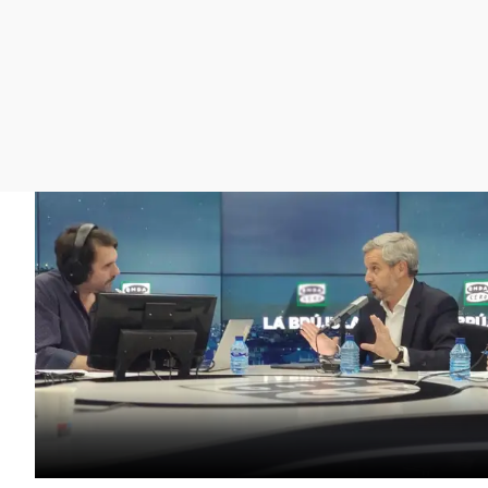
La rosa de los vientos
Caso
Extremadura
Gente viajera
Retornados
Galicia
Como el perro y el
Equipo de investigación
La Rioja
gato
Operación Viuda
Navarra
Negra
País Vasco