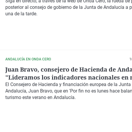
Siga en directo, a través de la web de Onda Cero, la rueda de
posterior al consejo de gobierno de la Junta de Andalucía a pa
una de la tarde.
ANDALUCÍA EN ONDA CERO
1
Juan Bravo, consejero de Hacienda de Anda
"Lideramos los indicadores nacionales en
autónomos, en creación de empleo y en nu
El Consejero de Hacienda y financiación europea de la Junta
Andalucía, Juan Bravo, que en 'Por fin no es lunes hace bala
empresas"
turismo este verano en Andalucía.