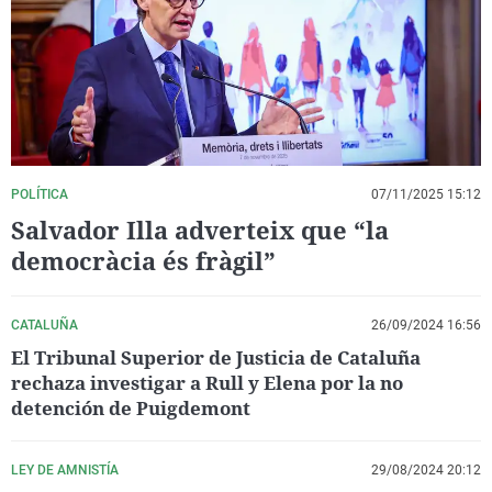
La rosa de los vientos
Caso
Extremadura
Virales
Gente viajera
Retornados
Galicia
Televisión
Como el perro y el gat
Equipo de investigaci
La Rioja
Elecciones
Operación Viuda Negr
Navarra
País Vasco
POLÍTICA
07/11/2025 15:12
Salvador Illa adverteix que “la
democràcia és fràgil”
CATALUÑA
26/09/2024 16:56
El Tribunal Superior de Justicia de Cataluña
rechaza investigar a Rull y Elena por la no
detención de Puigdemont
LEY DE AMNISTÍA
29/08/2024 20:12