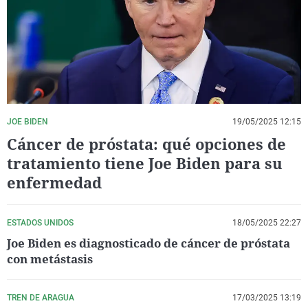
La rosa de los vientos
Caso
Extremadura
Virales
Gente viajera
Retornados
Galicia
Televisión
Como el perro y el gat
Equipo de investigaci
La Rioja
Elecciones
Operación Viuda Negr
Navarra
País Vasco
JOE BIDEN
19/05/2025 12:15
Cáncer de próstata: qué opciones de
tratamiento tiene Joe Biden para su
enfermedad
ESTADOS UNIDOS
18/05/2025 22:27
Joe Biden es diagnosticado de cáncer de próstata
con metástasis
TREN DE ARAGUA
17/03/2025 13:19