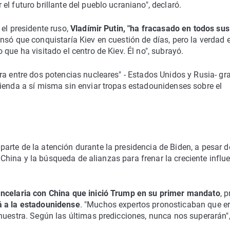
l futuro brillante del pueblo ucraniano", declaró.
 el presidente ruso,
Vladímir Putin, "ha fracasado en todos sus
nsó que conquistaría Kiev en cuestión de días, pero la verdad 
que ha visitado el centro de Kiev. Él no", subrayó.
ra entre dos potencias nucleares" - Estados Unidos y Rusia- gr
fienda a sí misma sin enviar tropas estadounidenses sobre el
arte de la atención durante la presidencia de Biden, a pesar d
on China y la búsqueda de alianzas para frenar la creciente influ
ncelaria con China que inició Trump en su primer mandato
, p
á a la estadounidense
. "Muchos expertos pronosticaban que e
nuestra. Según las últimas predicciones, nunca nos superarán"