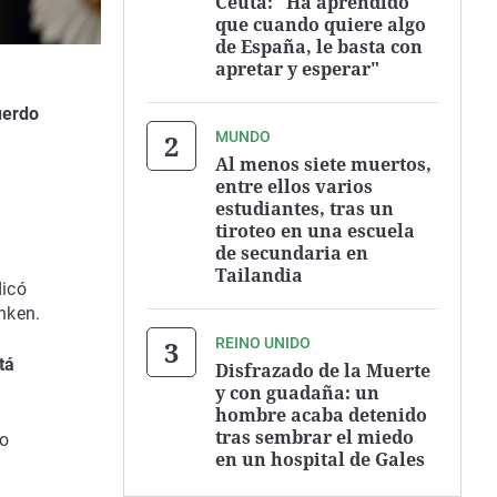
Ceuta: "Ha aprendido
que cuando quiere algo
de España, le basta con
apretar y esperar"
uerdo
MUNDO
Al menos siete muertos,
entre ellos varios
estudiantes, tras un
tiroteo en una escuela
de secundaria en
Tailandia
dicó
nken.
REINO UNIDO
tá
Disfrazado de la Muerte
y con guadaña: un
hombre acaba detenido
tras sembrar el miedo
no
en un hospital de Gales