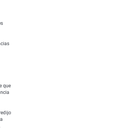
es
acias
e que
encia
redijo
ra
,