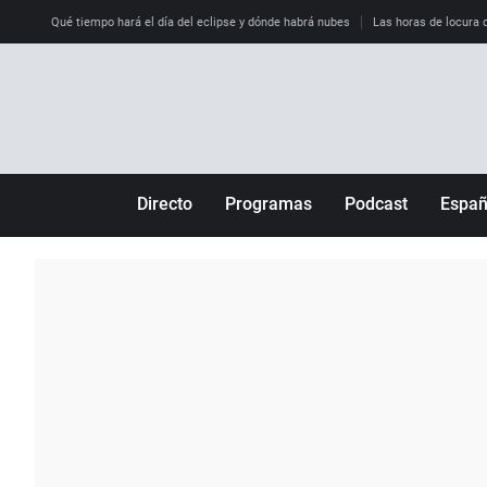
Qué tiempo hará el día del eclipse y dónde habrá nubes
Las horas de locura qu
Directo
Programas
Podcast
Espa
Más de uno
Los Perseguidos
Andalucía
Por fin
Malas decisiones
Aragón
Julia en la onda
Expedientes del más allá
Baleares
La brújula
El viaje del Guernica
Cantabria
Radioestadio
Invisibles
Cataluña
Radioestadio noche
Prohibido morirse
Comunidad de M
El colegio invisible
Esto no ha pasado
Comunitat Vale