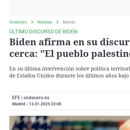
La rosa de los vientos
Caso
Extremadura
Gente viajera
Retornados
Galicia
Ondacero
Noticias
Como el perro y el
Mundo
Equipo de investigación
La Rioja
gato
ÚLTIMO DISCURSO DE BIDEN
Operación Viuda
Navarra
Biden afirma en su discur
Negra
País Vasco
cerca: "El pueblo palesti
En su última intervención sobre política territ
de Estados Unidos durante los últimos años baj
EFE | ondacero.es
Madrid
|
13.01.2025 23:08