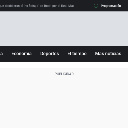
e decidieron el 'no fichaje' de Rodri por el Real Madrid y su 'sí' al Barça
Programación
La llamada de
ña
Economía
Deportes
El tiempo
Más noticias
Fútbol
Sociedad
Baloncesto
Mundo
Tenis
Salud
Motor
Cultura
Ciencia y Tecnología
adrid
Gastronomía
nciana
Medio ambiente