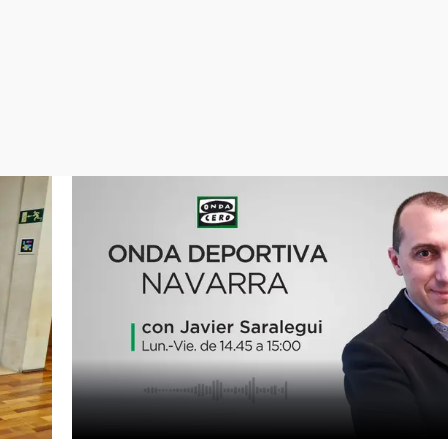
Virales
Televisión
Elecciones