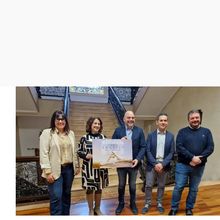
La rosa de los vientos
Caso
Extremadura
Gente viajera
Retornados
Galicia
Como el perro y el
Equipo de investigación
La Rioja
gato
Operación Viuda
Navarra
Negra
País Vasco