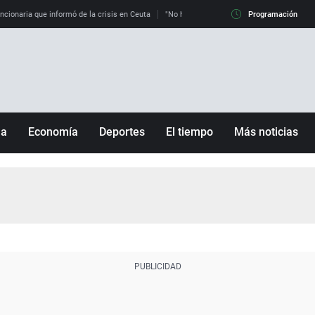
uncionaria que informó de la crisis en Ceuta
"No hay mafias, que no nos engañen": exper
Programación
ña
Economía
Deportes
El tiempo
Más noticias
Fútbol
Sociedad
Baloncesto
Mundo
Tenis
Salud
Motor
Cultura
Ciencia y Tecnología
adrid
Gastronomía
nciana
Medio ambiente