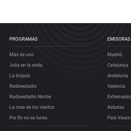
PROGRAMAS
EMISORAS
Más de uno
Madrid
Julia en la onda
Catalunya
La brújula
Andalucía
Radioestadio
Valencia
Radioestadio Noche
Extremadu
La rosa de los vientos
Asturias
Por fin no es lunes
País Vasco