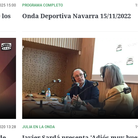
025 15:00
PROGRAMA COMPLETO
1
 los
Onda Deportiva Navarra 15/11/2022
020 13:28
JULIA EN LA ONDA
1
de
Javier Sardá presenta 'Adiós muy bue