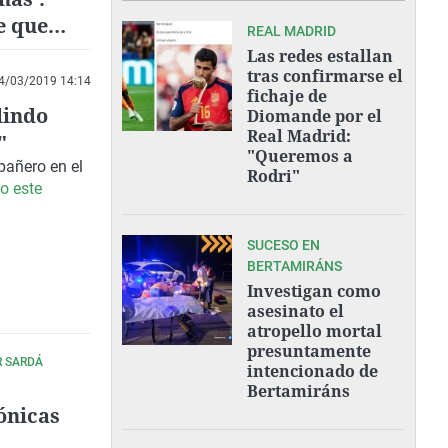
e que
REAL MADRID
ndial"
Las redes estallan
tras confirmarse el
4/03/2019 14:14
fichaje de
lindo
Diomande por el
Real Madrid:
"
"Queremos a
pañero en el
Rodri"
o este
SUCESO EN
BERTAMIRÁNS
Investigan como
asesinato el
atropello mortal
presuntamente
R SARDÁ
intencionado de
Bertamiráns
ónicas