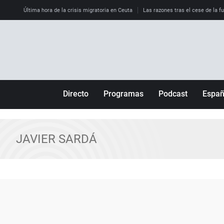
Última hora de la crisis migratoria en Ceuta
Las razones tras el cese de la f
Directo
Programas
Podcast
Espa
Más de uno
Los Perseguidos
Andalucía
Por fin
Malas decisiones
Aragón
JAVIER SARDÁ
Julia en la onda
Expedientes del más allá
Baleares
La brújula
El viaje del Guernica
Cantabria
Radioestadio
Invisibles
Cataluña
Radioestadio noche
Prohibido morirse
Comunidad de M
El colegio invisible
Esto no ha pasado
Comunitat Vale