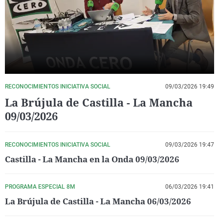
La rosa de los vientos
Caso
Extremadura
Virales
Gente viajera
Retornados
Galicia
Televisión
Como el perro y el gat
Equipo de investigaci
La Rioja
Elecciones
Operación Viuda Negr
Navarra
País Vasco
RECONOCIMIENTOS INICIATIVA SOCIAL
09/03/2026 19:49
La Brújula de Castilla - La Mancha
09/03/2026
RECONOCIMIENTOS INICIATIVA SOCIAL
09/03/2026 19:47
Castilla - La Mancha en la Onda 09/03/2026
PROGRAMA ESPECIAL 8M
06/03/2026 19:41
La Brújula de Castilla - La Mancha 06/03/2026