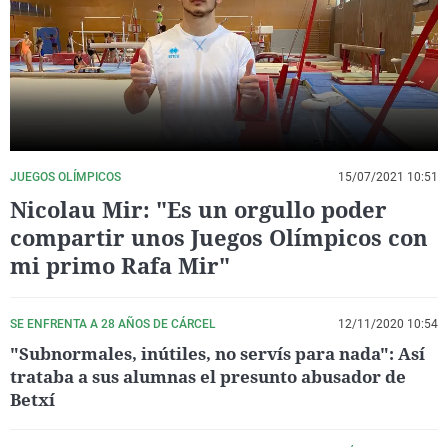
La rosa de los vientos
Caso
Extremadura
Virales
Gente viajera
Retornados
Galicia
Televisión
Como el perro y el gat
Equipo de investigaci
La Rioja
Elecciones
Operación Viuda Negr
Navarra
País Vasco
JUEGOS OLÍMPICOS
15/07/2021 10:51
Nicolau Mir: "Es un orgullo poder
compartir unos Juegos Olímpicos con
mi primo Rafa Mir"
SE ENFRENTA A 28 AÑOS DE CÁRCEL
12/11/2020 10:54
"Subnormales, inútiles, no servís para nada": Así
trataba a sus alumnas el presunto abusador de
Betxí