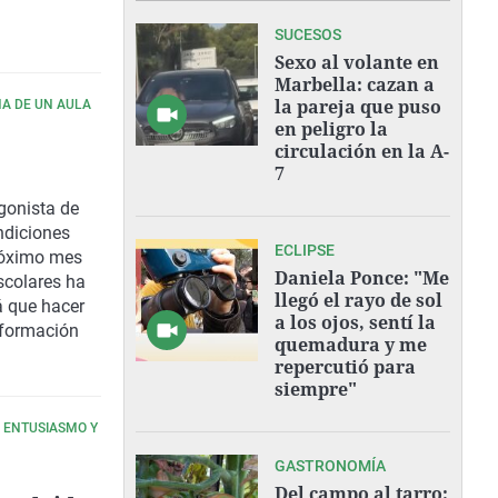
SUCESOS
Sexo al volante en
Marbella: cazan a
la pareja que puso
NA DE UN AULA
en peligro la
circulación en la A-
7
gonista de
ndiciones
ECLIPSE
róximo mes
Daniela Ponce: "Me
escolares ha
llegó el rayo de sol
á que hacer
a los ojos, sentí la
u formación
quemadura y me
repercutió para
siempre"
N ENTUSIASMO Y
GASTRONOMÍA
Del campo al tarro: