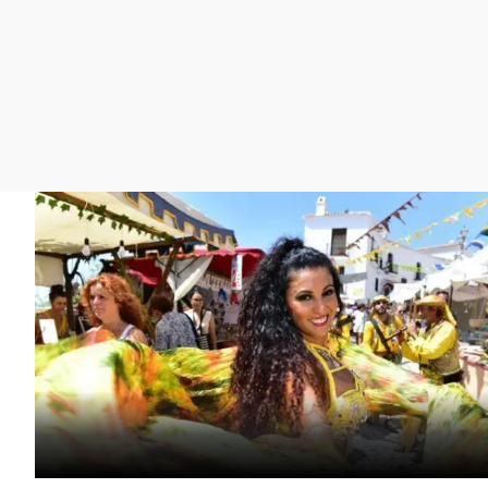
La rosa de los vientos
Caso
Extremadura
Gente viajera
Retornados
Galicia
Como el perro y el
Equipo de investigación
La Rioja
gato
Operación Viuda
Navarra
Negra
País Vasco