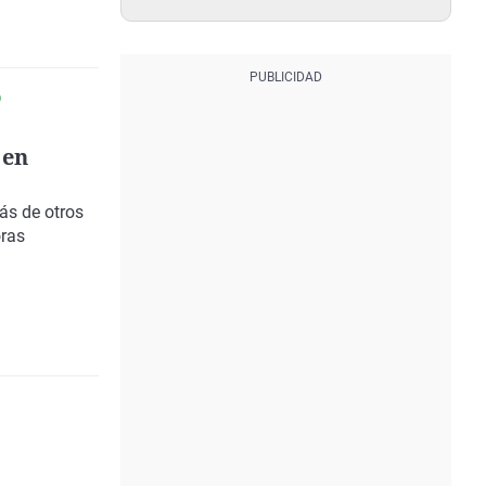
O
 en
s de otros
oras