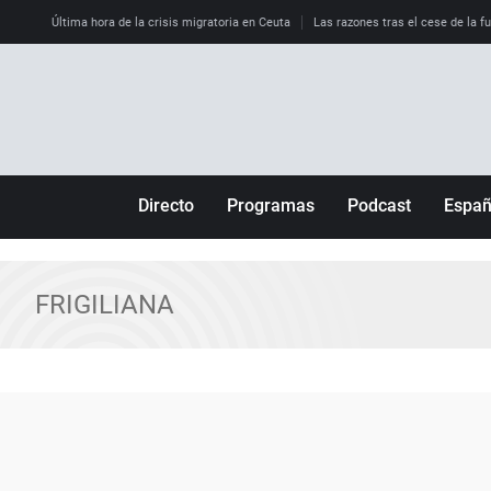
Última hora de la crisis migratoria en Ceuta
Las razones tras el cese de la f
Directo
Programas
Podcast
Espa
Más de uno
Los Perseguidos
Andalucía
Por fin
Malas decisiones
Aragón
FRIGILIANA
Julia en la onda
Expedientes del más allá
Baleares
La brújula
El viaje del Guernica
Cantabria
Radioestadio
Invisibles
Cataluña
Radioestadio noche
Prohibido morirse
Comunidad de M
El colegio invisible
Esto no ha pasado
Comunitat Vale