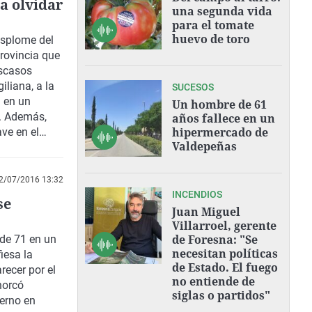
ra olvidar
una segunda vida
para el tomate
huevo de toro
esplome del
rovincia que
escasos
iliana, a la
SUCESOS
 en un
Un hombre de 61
r. Además,
años fallece en un
hipermercado de
ve en el
Valdepeñas
 del destino
ebrará en la
pañoles a
2/07/2016 13:32
lsará la
INCENDIOS
se
Y del
Juan Miguel
tion
Villarroel, gerente
de Foresna: "Se
para la
de 71
en un
necesitan políticas
ategia
iesa la
de Estado. El fuego
al de I+D+i a
recer por el
no entiende de
 talleres
horcó
siglas o partidos"
erno en