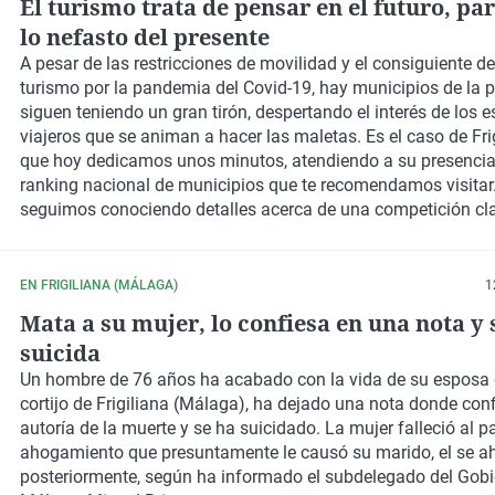
El turismo trata de pensar en el futuro, pa
lo nefasto del presente
A pesar de las restricciones de movilidad y el consiguiente d
turismo por la pandemia del Covid-19, hay municipios de la p
siguen teniendo un gran tirón, despertando el interés de los 
viajeros que se animan a hacer las maletas. Es el caso de Frig
que hoy dedicamos unos minutos, atendiendo a su presencia
ranking nacional de municipios que te recomendamos visita
seguimos conociendo detalles acerca de una competición cla
segmento de golf, que es a su vez una de las puntas de lanza
Costa del Sol en los últimos años. La Solheim Cup que se cel
localidad de Casares en 2023, se promocionará en clubes es
EN FRIGILIANA (MÁLAGA)
1
través de un programa de golfistas embajadoras, lo que impu
Mata a su mujer, lo confiesa en una nota y 
difusión del destino ligada a este acontecimiento deportivo. 
suicida
segmento del golf, al de los congresos: l International Innova
Programme de la décima edición de Transfiere, Foro Europeo 
Un
hombre de 76 años
ha acabado con la vida de su
esposa 
Ciencia, Tecnología e Innovación, estará alineado con la Estr
cortijo de Frigiliana (Málaga)
, ha dejado una nota donde conf
Española de Ciencia, Tecnología e Innovación, y el Plan Estat
autoría de la muerte y se ha suicidado. La mujer falleció al pa
través de paneles temáticos especializados, presentaciones y
ahogamiento
que presuntamente le causó su marido, el se a
prácticos con más de 150 expertos
posteriormente, según ha informado el subdelegado del Gobi