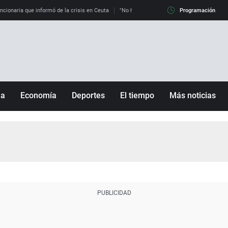
uncionaria que informó de la crisis en Ceuta
"No hay mafias, que no nos engañen": exper
Programación
ña
Economía
Deportes
El tiempo
Más noticias
Fútbol
Sociedad
Baloncesto
Mundo
Tenis
Salud
Motor
Cultura
Ciencia y Tecnología
adrid
Gastronomía
nciana
Medio ambiente