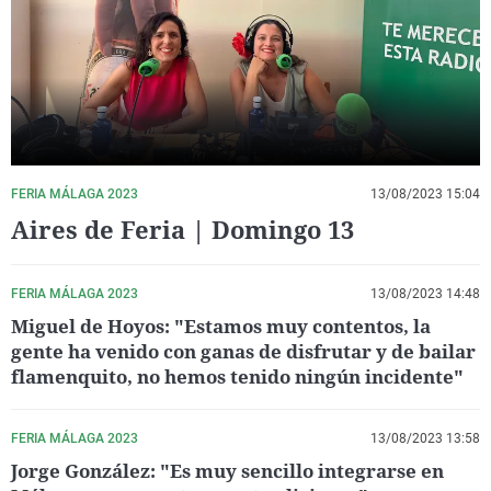
La rosa de los vientos
Caso
Extremadura
Virales
Gente viajera
Retornados
Galicia
Televisión
Como el perro y el gat
Equipo de investigaci
La Rioja
Elecciones
Operación Viuda Negr
Navarra
País Vasco
FERIA MÁLAGA 2023
13/08/2023 15:04
Aires de Feria | Domingo 13
FERIA MÁLAGA 2023
13/08/2023 14:48
Miguel de Hoyos: "Estamos muy contentos, la
gente ha venido con ganas de disfrutar y de bailar
flamenquito, no hemos tenido ningún incidente"
FERIA MÁLAGA 2023
13/08/2023 13:58
Jorge González: "Es muy sencillo integrarse en