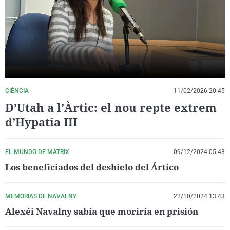
La rosa de los vientos
Caso
Extremadura
Virales
Gente viajera
Retornados
Galicia
Televisión
Como el perro y el gat
Equipo de investigaci
La Rioja
Elecciones
Operación Viuda Negr
Navarra
País Vasco
CIÈNCIA
11/02/2026 20:45
D’Utah a l’Àrtic: el nou repte extrem
d’Hypatia III
EL MUNDO DE MÁTRIX
09/12/2024 05:43
Los beneficiados del deshielo del Ártico
MEMORIAS DE NAVALNY
22/10/2024 13:43
Alexéi Navalny sabía que moriría en prisión