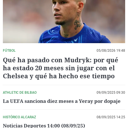
La rosa de los vientos
Caso
Extremadura
Virales
Gente viajera
Retornados
Galicia
Televisión
Como el perro y el gat
Equipo de investigaci
La Rioja
Elecciones
Operación Viuda Negr
Navarra
País Vasco
FÚTBOL
05/08/2026 19:48
Qué ha pasado con Mudryk: por qué
ha estado 20 meses sin jugar con el
Chelsea y qué ha hecho ese tiempo
ATHLETIC DE BILBAO
09/09/2025 09:30
La UEFA sanciona diez meses a Yeray por dopaje
HISTÓRICO ALCARAZ
08/09/2025 14:25
Noticias Deportes 14:00 (08/09/25)