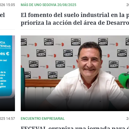
026 15:05
MÁS DE UNO SEGOVIA 20/08/2025
2
el
El fomento del suelo industrial en la 
prioriza la acción del área de Desarro
Económico
025 14:57
ENCUENTRO EMPRESARIAL
2
FECEVAL organiza una jornada para 