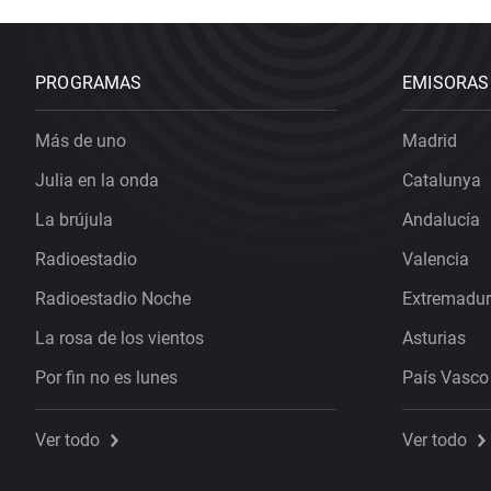
PROGRAMAS
EMISORAS
Más de uno
Madrid
Julia en la onda
Catalunya
La brújula
Andalucía
Radioestadio
Valencia
Radioestadio Noche
Extremadu
La rosa de los vientos
Asturias
Por fin no es lunes
País Vasco
Ver todo
Ver todo