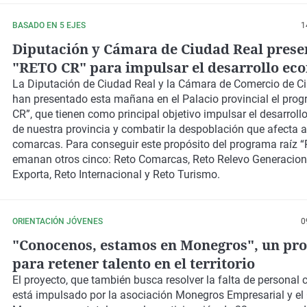
BASADO EN 5 EJES
1
Diputación y Cámara de Ciudad Real prese
"RETO CR" para impulsar el desarrollo ec
en la provincia y combatir la despoblación
La Diputación de Ciudad Real y la Cámara de Comercio de C
han presentado esta mañana en el Palacio provincial el pr
CR”, que tienen como principal objetivo impulsar el desarrol
de nuestra provincia y combatir la despoblación que afecta 
comarcas. Para conseguir este propósito del programa raíz 
emanan otros cinco: Reto Comarcas, Reto Relevo Generacion
Exporta, Reto Internacional y Reto Turismo.
ORIENTACIÓN JÓVENES
0
"Conocenos, estamos en Monegros", un pr
para retener talento en el territorio
El proyecto, que también busca resolver la falta de personal c
está impulsado por la asociación Monegros Empresarial y el