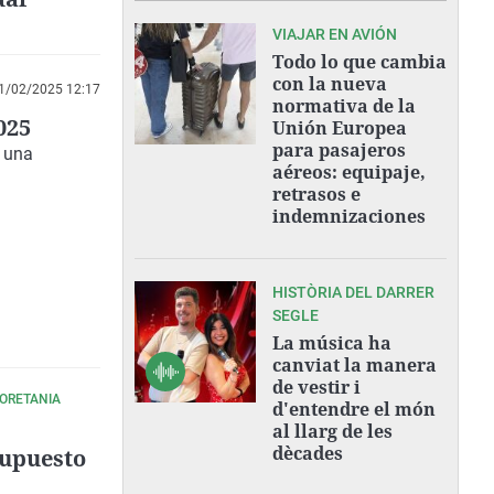
VIAJAR EN AVIÓN
ntiel
Todo lo que cambia
con la nueva
1/02/2025 12:17
normativa de la
025
Unión Europea
para pasajeros
o una
aéreos: equipaje,
retrasos e
indemnizaciones
HISTÒRIA DEL DARRER
SEGLE
La música ha
canviat la manera
de vestir i
 ORETANIA
d'entendre el món
al llarg de les
dècades
supuesto