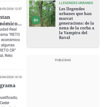
LLEGENDES URBANES
Les llegendes
4/05/2024 12:57
urbanes que han
ntan
marcat
onómico
generacions: de la
nena de la corba a
iudad Real
la Vampira del
ograma “RETO
Raval
lo económico
a algunas
“RETO CR”
al, Reto
9/04/2024 14:10
ograma
ualificado,
 Ceder