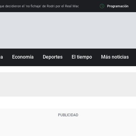
e decidieron el 'no fichaje' de Rodri por el Real Madrid y su 'sí' al Barça
Programación
La llamada de
ña
Economía
Deportes
El tiempo
Más noticias
Fútbol
Sociedad
Baloncesto
Mundo
Tenis
Salud
Motor
Cultura
Ciencia y Tecnología
adrid
Gastronomía
nciana
Medio ambiente