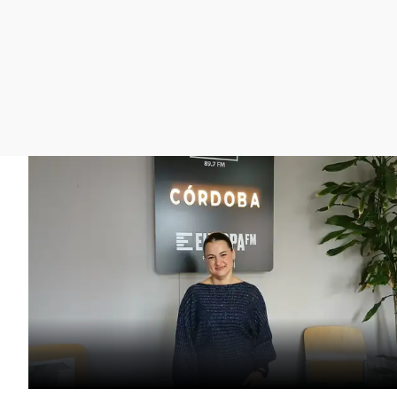
La rosa de los vientos
Caso
Extremadura
Gente viajera
Retornados
Galicia
Como el perro y el
Equipo de investigación
La Rioja
gato
Operación Viuda
Navarra
Negra
País Vasco