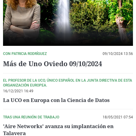
La rosa de los vientos
Caso
Extremadura
Virales
Gente viajera
Retornados
Galicia
Televisión
Como el perro y el gat
Equipo de investigaci
La Rioja
Elecciones
Operación Viuda Negr
Navarra
País Vasco
CON PATRICIA RODRÍGUEZ
09/10/2024 13:56
Más de Uno Oviedo 09/10/2024
EL PROFESOR DE LA UCO, ÚNICO ESPAÑOL EN LA JUNTA DIRECTIVA DE ESTA
ORGANIZACIÓN EUROPEA.
16/12/2021 16:49
La UCO en Europa con la Ciencia de Datos
TRAS UNA REUNIÓN DE TRABAJO
18/05/2021 07:54
'Aire Networks' avanza su implantación en
Talavera