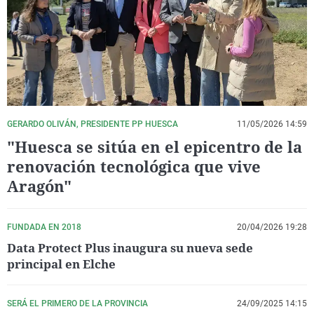
La rosa de los vientos
Caso
Extremadura
Virales
Gente viajera
Retornados
Galicia
Televisión
Como el perro y el gat
Equipo de investigaci
La Rioja
Elecciones
Operación Viuda Negr
Navarra
País Vasco
GERARDO OLIVÁN, PRESIDENTE PP HUESCA
11/05/2026 14:59
"Huesca se sitúa en el epicentro de la
renovación tecnológica que vive
Aragón"
FUNDADA EN 2018
20/04/2026 19:28
Data Protect Plus inaugura su nueva sede
principal en Elche
SERÁ EL PRIMERO DE LA PROVINCIA
24/09/2025 14:15