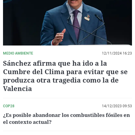
La rosa de los vientos
Caso
Extremadura
Virales
Gente viajera
Retornados
Galicia
Televisión
Como el perro y el gat
Equipo de investigaci
La Rioja
Elecciones
Operación Viuda Negr
Navarra
País Vasco
MEDIO AMBIENTE
12/11/2024 16:23
Sánchez afirma que ha ido a la
Cumbre del Clima para evitar que se
produzca otra tragedia como la de
Valencia
COP28
14/12/2023 09:53
¿Es posible abandonar los combustibles fósiles en
el contexto actual?