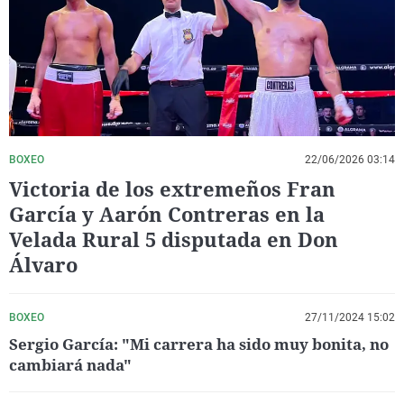
La rosa de los vientos
Caso
Extremadura
Virales
Gente viajera
Retornados
Galicia
Televisión
Como el perro y el gat
Equipo de investigaci
La Rioja
Elecciones
Operación Viuda Negr
Navarra
País Vasco
BOXEO
22/06/2026 03:14
Victoria de los extremeños Fran
García y Aarón Contreras en la
Velada Rural 5 disputada en Don
Álvaro
BOXEO
27/11/2024 15:02
Sergio García: "Mi carrera ha sido muy bonita, no
cambiará nada"