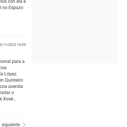
mos con ela e
0 no Espazo
5/11/2022 14:09
ional para a
 coa
ía López.
n Quinteiro
 coa axenda
isitar o
 e Xosé
siguiente