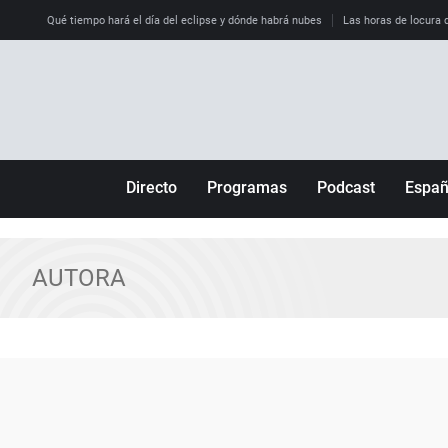
Qué tiempo hará el día del eclipse y dónde habrá nubes
Las horas de locura qu
Directo
Programas
Podcast
Espa
Más de uno
Los Perseguidos
Andalucía
Por fin
Malas decisiones
Aragón
AUTORA
Julia en la onda
Expedientes del más allá
Baleares
La brújula
El viaje del Guernica
Cantabria
Radioestadio
Invisibles
Cataluña
Radioestadio noche
Prohibido morirse
Comunidad de M
El colegio invisible
Esto no ha pasado
Comunitat Vale