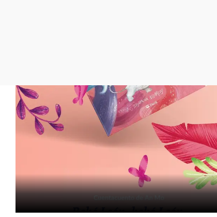
La rosa de los vientos
Caso
Extremadura
Gente viajera
Retornados
Galicia
Como el perro y el
Equipo de investigación
La Rioja
gato
Operación Viuda
Navarra
Negra
País Vasco