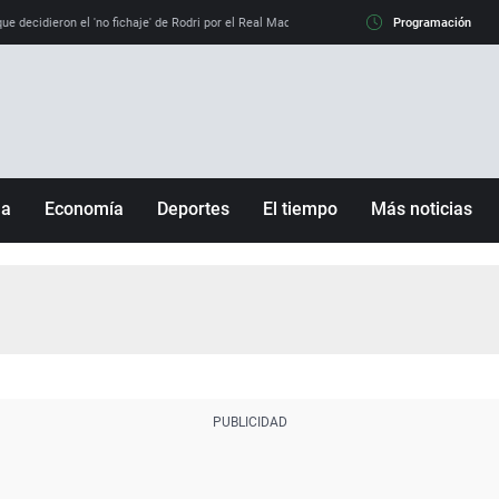
e decidieron el 'no fichaje' de Rodri por el Real Madrid y su 'sí' al Barça
Programación
La llamada de
ña
Economía
Deportes
El tiempo
Más noticias
Fútbol
Sociedad
Baloncesto
Mundo
Tenis
Salud
Motor
Cultura
Ciencia y Tecnología
adrid
Gastronomía
nciana
Medio ambiente