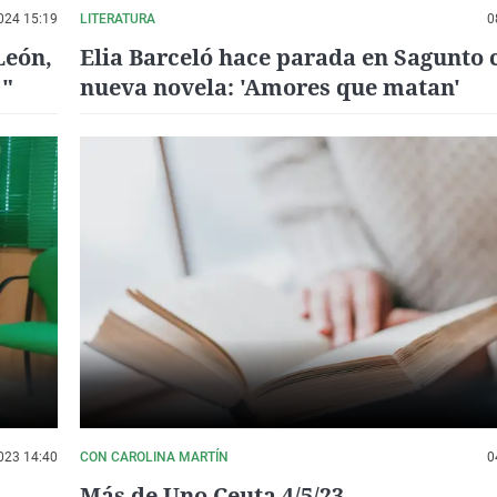
024 15:19
LITERATURA
0
León,
Elia Barceló hace parada en Sagunto 
!"
nueva novela: 'Amores que matan'
023 14:40
CON CAROLINA MARTÍN
0
Más de Uno Ceuta 4/5/23