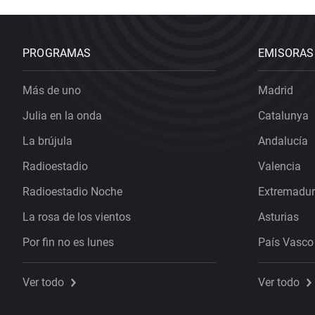
PROGRAMAS
EMISORAS
Más de uno
Madrid
Julia en la onda
Catalunya
La brújula
Andalucía
Radioestadio
Valencia
Radioestadio Noche
Extremadu
La rosa de los vientos
Asturias
Por fin no es lunes
País Vasco
Ver todo
Ver todo