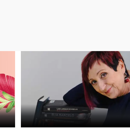
Virales
Televisión
Elecciones