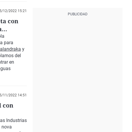
5/12/2022 15:21
ta con
a
la
la
para
alandraka
y
blamos del
trar en
enguas
5/11/2022 14:51
l con
as Industrias
a nova