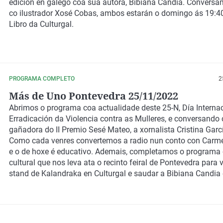
edición en galego coa súa autora, Bibiana Candia. Conversa
co ilustrador Xosé Cobas, ambos estarán o domingo ás 19:4
Libro da Culturgal.
PROGRAMA COMPLETO
2
Más de Uno Pontevedra 25/11/2022
Abrimos o programa coa actualidade deste 25-N, Día Internac
Erradicación da Violencia contra as Mulleres, e conversando
gañadora do II Premio Sesé Mateo, a xornalista Cristina Garc
Como cada venres convertemos a radio nun conto con Carme
e o de hoxe é educativo. Ademais, completamos o programa
cultural que nos leva ata o recinto feiral de Pontevedra para v
stand de Kalandraka en Culturgal e saudar a Bibiana Candia
Cobas: o domingo presentan "Azucre".