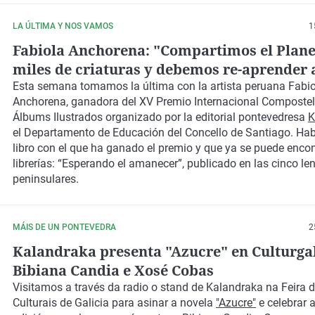
LA ÚLTIMA Y NOS VAMOS
1
Fabiola Anchorena: "Compartimos el Plane
miles de criaturas y debemos re-aprender 
convivir con ellas"
Esta semana tomamos la última con la artista peruana
Fabio
Anchorena
,
ganadora del XV Premio Internacional Composte
Álbums Ilustrados
organizado por la editorial pontevedresa
K
el Departamento de Educación del Concello de Santiago. Ha
libro con el que ha ganado el premio y que ya se puede encon
librerías: “Esperando el amanecer”, publicado en las cinco l
peninsulares.
MÁIS DE UN PONTEVEDRA
2
Kalandraka presenta "Azucre" en Culturga
Bibiana Candia e Xosé Cobas
Visitamos a través da radio o stand de
Kalandraka
na Feira d
Culturais de Galicia para asinar a novela
"Azucre"
e celebrar 