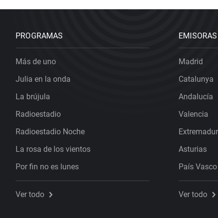
PROGRAMAS
EMISORAS
Más de uno
Madrid
Julia en la onda
Catalunya
La brújula
Andalucía
Radioestadio
Valencia
Radioestadio Noche
Extremadu
La rosa de los vientos
Asturias
Por fin no es lunes
País Vasco
Ver todo
Ver todo