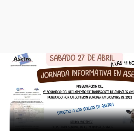
La rosa de los vientos
Caso
Extremadura
Gente viajera
Retornados
Galicia
Como el perro y el
Equipo de investigación
La Rioja
gato
Operación Viuda
Navarra
Negra
País Vasco