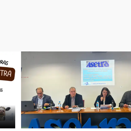
Virales
Televisión
Elecciones