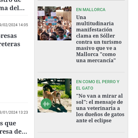
ma del
EN MALLORCA
Una
multitudinaria
9/02/2024 14:05
manifestación
presas
clama en Sóller
contra un turismo
reteras
masivo que ve a
Mallorca "como
una mercancía"
EN COMO EL PERRO Y
EL GATO
"No van a mirar al
sol": el mensaje de
una veterinaria a
3/01/2024 13:23
los dueños de gatos
ante el eclipse
es que
resa de