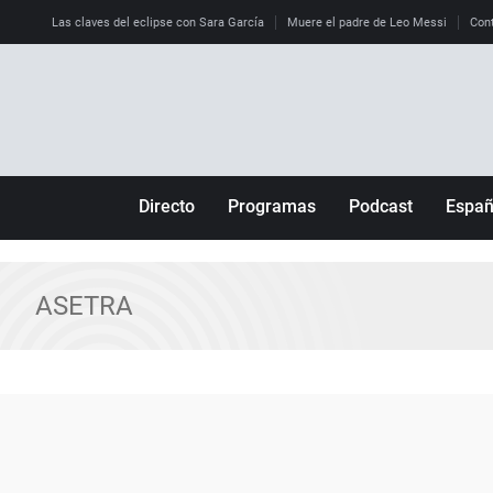
Las claves del eclipse con Sara García
Muere el padre de Leo Messi
Cont
Directo
Programas
Podcast
Espa
Más de uno
Los Perseguidos
Andalucía
Por fin
Malas decisiones
Aragón
ASETRA
Julia en la onda
Expedientes del más allá
Baleares
La brújula
El viaje del Guernica
Cantabria
Radioestadio
Invisibles
Cataluña
Radioestadio noche
Prohibido morirse
Comunidad de M
El colegio invisible
Esto no ha pasado
Comunitat Vale