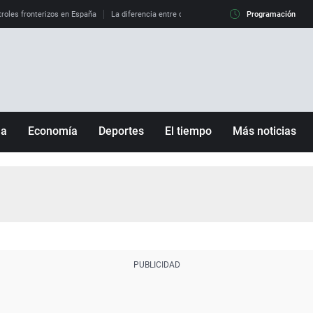
roles fronterizos en España
La diferencia entre observar el eclipse al 99% y al 100%
Programación
ña
Economía
Deportes
El tiempo
Más noticias
Fútbol
Sociedad
Baloncesto
Mundo
Tenis
Salud
Motor
Cultura
Ciencia y Tecnología
adrid
Gastronomía
nciana
Medio ambiente