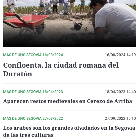
La rosa de los vientos
Caso
Extremadura
Virales
Gente viajera
Retornados
Galicia
Televisión
Como el perro y el gat
Equipo de investigaci
La Rioja
Elecciones
Operación Viuda Negr
Navarra
País Vasco
MÁS DE UNO SEGOVIA 16/08/2024
16/08/2024 14:19
Confloenta, la ciudad romana del
Duratón
MÁS DE UNO SEGOVIA 18/04/2023
18/04/2023 14:40
Aparecen restos medievales en Cerezo de Arriba
MÁS DE UNO SEGOVIA 27/09/2022
27/09/2022 15:10
Los árabes son los grandes olvidados en la Segovia
de las tres culturas