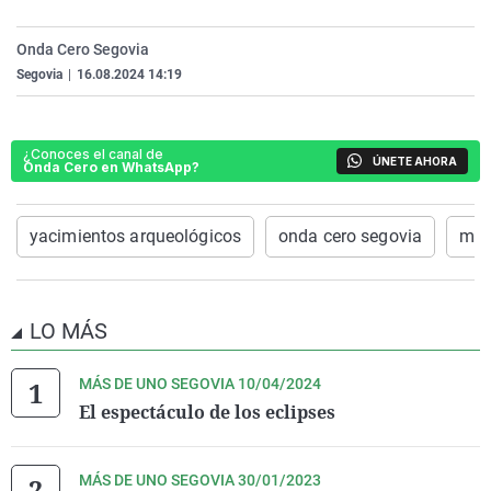
La rosa de los vientos
Caso
Extremadura
Virales
Onda Cero Segovia
Gente viajera
Retornados
Galicia
Televisión
Segovia
|
16.08.2024 14:19
Como el perro y el gat
Equipo de investigaci
La Rioja
Elecciones
Operación Viuda Negr
Navarra
¿Conoces el canal de
ÚNETE AHORA
Onda Cero en WhatsApp?
País Vasco
yacimientos arqueológicos
onda cero segovia
mas
LO MÁS
MÁS DE UNO SEGOVIA 10/04/2024
El espectáculo de los eclipses
MÁS DE UNO SEGOVIA 30/01/2023