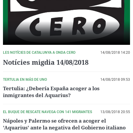
La rosa de los vientos
Caso
Extremadura
Virales
Gente viajera
Retornados
Galicia
Televisión
Como el perro y el gat
Equipo de investigaci
La Rioja
Elecciones
Operación Viuda Negr
Navarra
País Vasco
LES NOTÍCIES DE CATALUNYA A ONDA CERO
14/08/2018 14:20
Notícies migdia 14/08/2018
TERTULIA EN MÁS DE UNO
14/08/2018 09:53
Tertulia: ¿Debería España acoger a los
inmigrantes del Aquarius?
EL BUQUE DE RESCATE NAVEGA CON 141 MIGRANTES
13/08/2018 20:55
Nápoles y Palermo se ofrecen a acoger el
'Aquarius' ante la negativa del Gobierno italiano