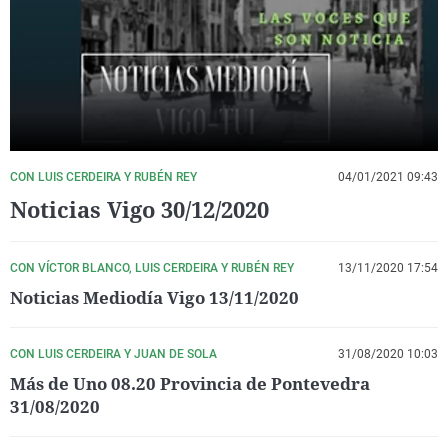
La rosa de los vientos
Caso
Extremadura
Virales
Gente viajera
Retornados
Galicia
Televisión
Como el perro y el gat
Equipo de investigaci
La Rioja
Elecciones
Operación Viuda Negr
Navarra
País Vasco
CON LUIS CERDEIRA Y RUBÉN REY
04/01/2021 09:43
Noticias Vigo 30/12/2020
CON VÍCTOR BLANCO, LUIS CERDEIRA Y RUBÉN REY
13/11/2020 17:54
Noticias Mediodía Vigo 13/11/2020
CON LUIS CERDEIRA Y JUAN DE SOLA
31/08/2020 10:03
Más de Uno 08.20 Provincia de Pontevedra
31/08/2020