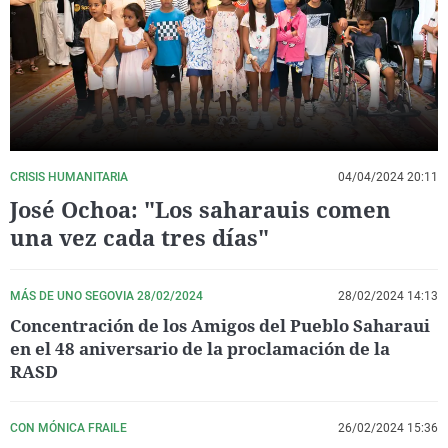
La rosa de los vientos
Caso
Extremadura
Virales
Gente viajera
Retornados
Galicia
Televisión
Como el perro y el gat
Equipo de investigaci
La Rioja
Elecciones
Operación Viuda Negr
Navarra
País Vasco
CRISIS HUMANITARIA
04/04/2024 20:11
José Ochoa: "Los saharauis comen
una vez cada tres días"
MÁS DE UNO SEGOVIA 28/02/2024
28/02/2024 14:13
Concentración de los Amigos del Pueblo Saharaui
en el 48 aniversario de la proclamación de la
RASD
CON MÓNICA FRAILE
26/02/2024 15:36