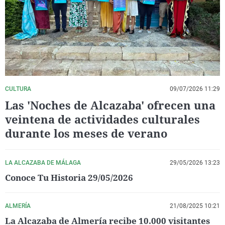
La rosa de los vientos
Caso
Extremadura
Virales
Gente viajera
Retornados
Galicia
Televisión
Como el perro y el gat
Equipo de investigaci
La Rioja
Elecciones
Operación Viuda Negr
Navarra
País Vasco
CULTURA
09/07/2026 11:29
Las 'Noches de Alcazaba' ofrecen una
veintena de actividades culturales
durante los meses de verano
LA ALCAZABA DE MÁLAGA
29/05/2026 13:23
Conoce Tu Historia 29/05/2026
ALMERÍA
21/08/2025 10:21
La Alcazaba de Almería recibe 10.000 visitantes