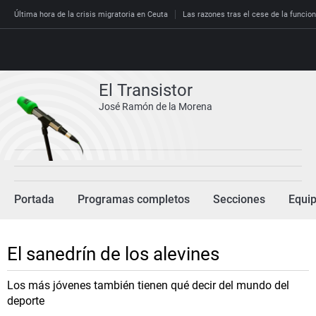
Última hora de la crisis migratoria en Ceuta
Las razones tras el cese de la funcion
El Transistor
José Ramón de la Morena
Directo
Programas
Podcast
España
Portada
Economía
Programas completos
Secciones
Equi
Deportes
El tiempo
El sanedrín de los alevines
Más noticias
Los más jóvenes también tienen qué decir del mundo del
deporte