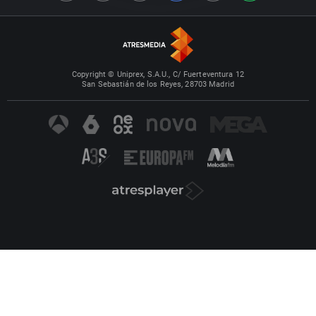
Copyright © Uniprex, S.A.U., C/ Fuerteventura 12
San Sebastián de los Reyes, 28703 Madrid