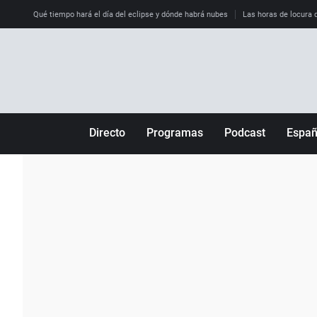
Qué tiempo hará el día del eclipse y dónde habrá nubes
Las horas de locura qu
Directo
Programas
Podcast
Espa
Más de uno
Los Perseguidos
Andalucía
Por fin
Malas decisiones
Aragón
Julia en la onda
Expedientes del más allá
Baleares
La brújula
El viaje del Guernica
Cantabria
Radioestadio
Invisibles
Cataluña
Radioestadio noche
Prohibido morirse
Comunidad de M
El colegio invisible
Esto no ha pasado
Comunitat Vale