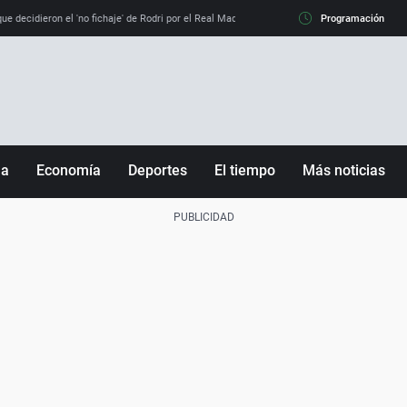
e decidieron el 'no fichaje' de Rodri por el Real Madrid y su 'sí' al Barça
Programación
La llamada de
ña
Economía
Deportes
El tiempo
Más noticias
Fútbol
Sociedad
Baloncesto
Mundo
Tenis
Salud
Motor
Cultura
Ciencia y Tecnología
adrid
Gastronomía
nciana
Medio ambiente