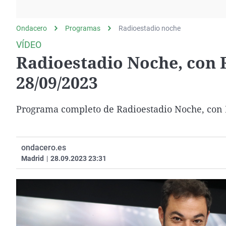
La rosa de los vientos
Caso
Extremadura
Gente viajera
Retornados
Galicia
Ondacero
Programas
Radioestadio noche
Como el perro y el
Equipo de investigación
La Rioja
VÍDEO
gato
Radioestadio Noche, con 
Operación Viuda
Navarra
Negra
País Vasco
28/09/2023
Programa completo de Radioestadio Noche, con R
ondacero.es
Madrid
|
28.09.2023 23:31