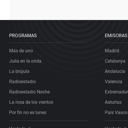
PROGRAMAS
EMISORAS
Más de uno
Madrid
Julia en la onda
Catalunya
La brújula
Andalucía
Radioestadio
Valencia
Radioestadio Noche
Extremadu
La rosa de los vientos
Asturias
Por fin no es lunes
País Vasco