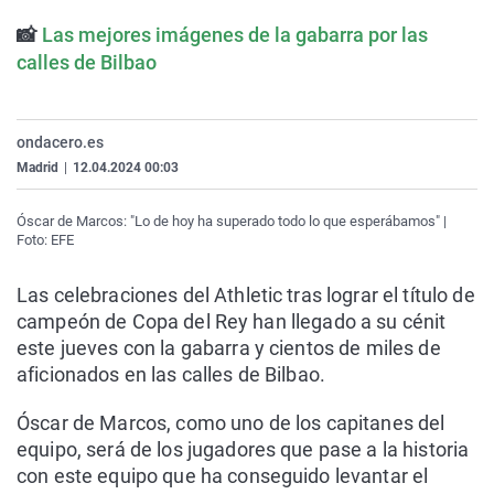
La rosa de los vientos
Caso
Extremadura
Virales
📸
Las mejores imágenes de la gabarra por las
Gente viajera
Retornados
Galicia
Televisión
calles de Bilbao
Como el perro y el gat
Equipo de investigaci
La Rioja
Elecciones
Operación Viuda Negr
Navarra
ondacero.es
Madrid
|
12.04.2024 00:03
País Vasco
Óscar de Marcos: "Lo de hoy ha superado todo lo que esperábamos" |
Foto: EFE
Las celebraciones del Athletic tras lograr el título de
campeón de Copa del Rey han llegado a su cénit
este jueves con la gabarra y cientos de miles de
aficionados en las calles de Bilbao.
Óscar de Marcos, como uno de los capitanes del
equipo, será de los jugadores que pase a la historia
con este equipo que ha conseguido levantar el