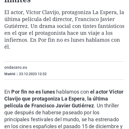
La rosa de los vientos
Caso
Extremadura
Virales
El actor, Víctor Clavijo, protagoniza La Espera, la
Gente viajera
Retornados
Galicia
Televisión
última película del director, Francisco Javier
Como el perro y el gat
Equipo de investigaci
La Rioja
Elecciones
Gutiérrez. Un drama social con tintes fantásticos
en el que el protagonista hace un viaje a los
Operación Viuda Negr
Navarra
infiernos. En Por fin no es lunes hablamos con
País Vasco
él.
ondacero.es
Madrid
|
23.12.2023 12:32
En
Por fin no es lunes
hablamos con
el actor Víctor
Clavijo que protagoniza La Espera
,
la última
película de Francisco Javier Gutiérrez
. Un thriller
que después de haberse paseado por los
principales festivales del mundo, se ha estrenado
en los cines españoles el pasado 15 de diciembre y