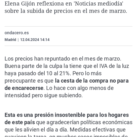
Elena Gijón reflexiona en 'Noticias mediodía'
La rosa de los vientos
Caso
Extremadura
Virales
sobre la subida de precios en el mes de marzo.
Gente viajera
Retornados
Galicia
Televisión
Como el perro y el gat
Equipo de investigaci
La Rioja
Elecciones
ondacero.es
Operación Viuda Negr
Navarra
Madrid
|
12.04.2024 14:14
País Vasco
Los precios han repuntado en el mes de marzo.
Buena parte de la culpa la tiene que el IVA de la luz
haya pasado del 10 al 21%. Pero lo más
preocupante es que
la cesta de la compra no para
de encarecerse
. Lo hace con algo menos de
intensidad pero sigue subiendo.
Esta es una presión insostenible para los hogares
de este país
que agradecerían políticas económicas
que les alivien el día a día. Medidas efectivas que
suavicen la tarea, en muchos casos imposibles de