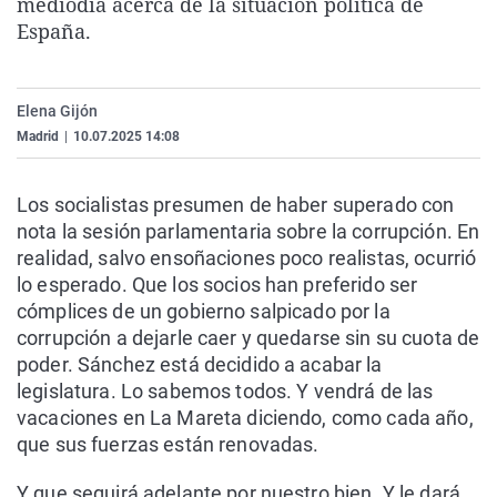
mediodía acerca de la situación política de
La rosa de los vientos
Caso
Extremadura
Virales
España.
Gente viajera
Retornados
Galicia
Televisión
Como el perro y el gat
Equipo de investigaci
La Rioja
Elecciones
Elena Gijón
Operación Viuda Negr
Navarra
Madrid
|
10.07.2025 14:08
País Vasco
Los socialistas presumen de haber superado con
nota la sesión parlamentaria sobre la corrupción. En
realidad, salvo ensoñaciones poco realistas, ocurrió
lo esperado. Que los socios han preferido ser
cómplices de un gobierno salpicado por la
corrupción a dejarle caer y quedarse sin su cuota de
poder. Sánchez está decidido a acabar la
legislatura. Lo sabemos todos. Y vendrá de las
vacaciones en La Mareta diciendo, como cada año,
que sus fuerzas están renovadas.
Y que seguirá adelante por nuestro bien. Y le dará