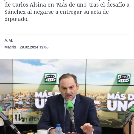
de Carlos Alsina en 'Más de uno' tras el desafío a
La rosa de los vientos
Caso
Extremadura
Virales
Sánchez al negarse a entregar su acta de
Gente viajera
Retornados
Galicia
Televisión
diputado.
Como el perro y el gat
Equipo de investigaci
La Rioja
Elecciones
Operación Viuda Negr
Navarra
A.M.
País Vasco
Madrid
|
28.02.2024 12:06