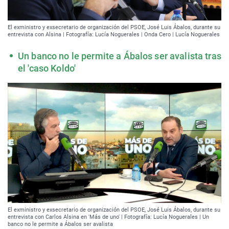
El exministro y exsecretario de organización del PSOE, José Luis Ábalos, durante su
entrevista con Alsina | Fotografía: Lucía Noguerales | Onda Cero | Lucía Noguerales
Un banco no le permite a Ábalos ser avalista tras
el 'caso Koldo'
El exministro y exsecretario de organización del PSOE, José Luis Ábalos, durante su
entrevista con Carlos Alsina en 'Más de uno' | Fotografía: Lucía Noguerales | Un
banco no le permite a Ábalos ser avalista