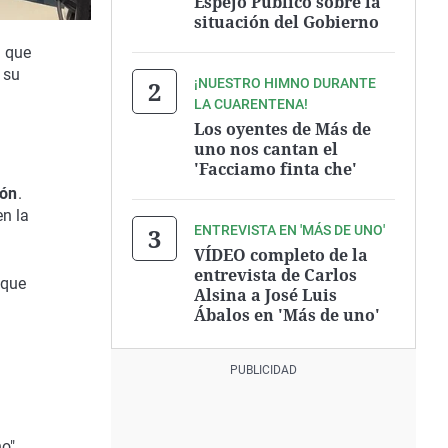
Espejo Público sobre la
situación del Gobierno
s que
 su
¡NUESTRO HIMNO DURANTE
LA CUARENTENA!
Los oyentes de Más de
uno nos cantan el
'Facciamo finta che'
ón
.
en la
ENTREVISTA EN 'MÁS DE UNO'
VÍDEO completo de la
entrevista de Carlos
que
Alsina a José Luis
u
Ábalos en 'Más de uno'
o".