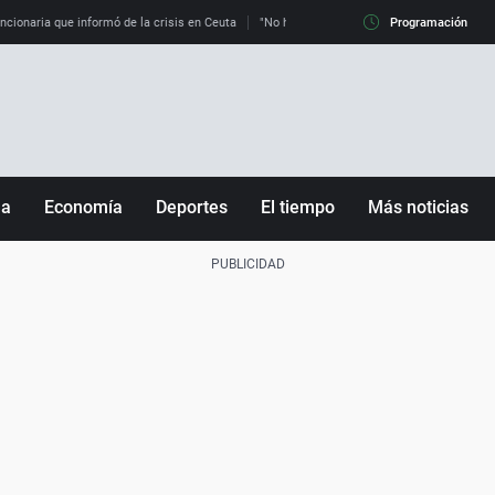
uncionaria que informó de la crisis en Ceuta
"No hay mafias, que no nos engañen": exper
Programación
ña
Economía
Deportes
El tiempo
Más noticias
Fútbol
Sociedad
Baloncesto
Mundo
Tenis
Salud
Motor
Cultura
Ciencia y Tecnología
adrid
Gastronomía
nciana
Medio ambiente