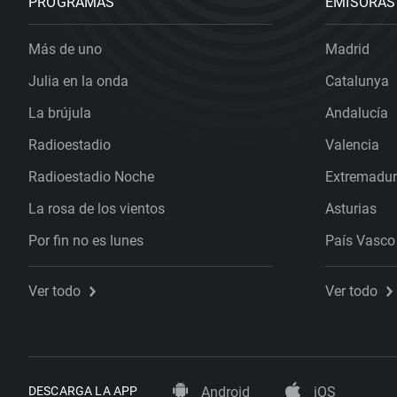
PROGRAMAS
EMISORAS
Más de uno
Madrid
Julia en la onda
Catalunya
La brújula
Andalucía
Radioestadio
Valencia
Radioestadio Noche
Extremadu
La rosa de los vientos
Asturias
Por fin no es lunes
País Vasco
Ver todo
Ver todo
DESCARGA LA APP
Android
iOS