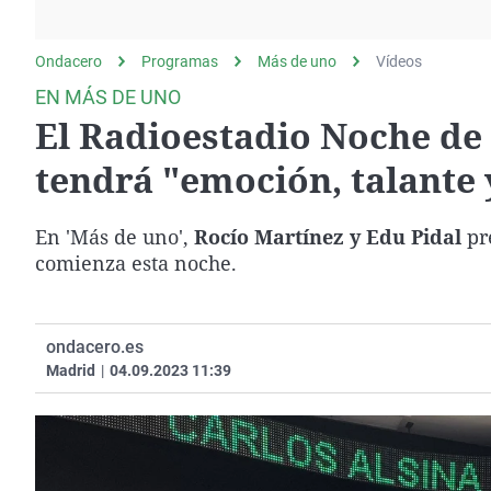
La rosa de los vientos
Caso
Extremadura
Gente viajera
Retornados
Galicia
Ondacero
Programas
Más de uno
Vídeos
Como el perro y el
Equipo de investigación
La Rioja
EN MÁS DE UNO
gato
El Radioestadio Noche de
Operación Viuda
Navarra
Negra
País Vasco
tendrá "emoción, talante
En 'Más de uno',
Rocío Martínez y Edu Pidal
pr
comienza esta noche.
ondacero.es
Madrid
|
04.09.2023 11:39