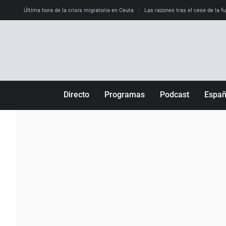
Última hora de la crisis migratoria en Ceuta
Las razones tras el cese de la f
Directo
Programas
Podcast
Espa
Más de uno
Los Perseguidos
Andalucía
Por fin
Malas decisiones
Aragón
Julia en la onda
Expedientes del más allá
Baleares
La brújula
El viaje del Guernica
Cantabria
Radioestadio
Invisibles
Cataluña
Radioestadio noche
Prohibido morirse
Comunidad de M
El colegio invisible
Esto no ha pasado
Comunitat Vale