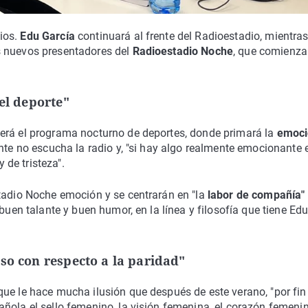
ios.
Edu García
continuará al frente del Radioestadio, mientra
 nuevos presentadores del
Radioestadio Noche
, que comienza
 el deporte"
erá el programa nocturno de deportes, donde primará la
emoci
nte no escucha la radio y, "si hay algo realmente emocionante 
y de tristeza".
stadio Noche emoción y se centrarán en "la
labor de compañía"
buen talante y buen humor, en la línea y filosofía que tiene Ed
so con respecto a la paridad"
que le hace mucha ilusión que después de este verano, "por fin
ñola el sello femenino, la visión femenina, el corazón femenin