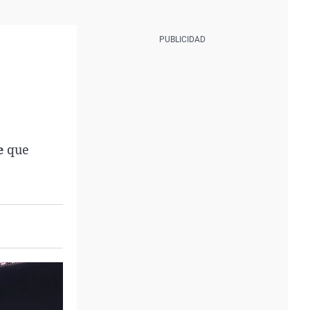
e
que