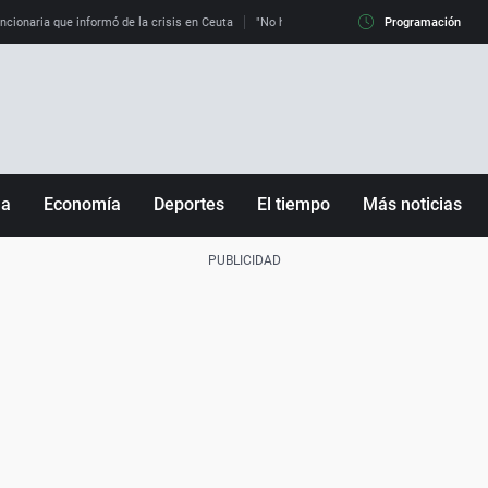
uncionaria que informó de la crisis en Ceuta
"No hay mafias, que no nos engañen": exper
Programación
ña
Economía
Deportes
El tiempo
Más noticias
Fútbol
Sociedad
Baloncesto
Mundo
Tenis
Salud
Motor
Cultura
Ciencia y Tecnología
adrid
Gastronomía
nciana
Medio ambiente