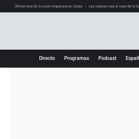
Última hora de la crisis migratoria en Ceuta
Las razones tras el cese de la f
Directo
Programas
Podcast
Espa
Más de uno
Los Perseguidos
Andalucía
Por fin
Malas decisiones
Aragón
Julia en la onda
Expedientes del más allá
Baleares
La brújula
El viaje del Guernica
Cantabria
Radioestadio
Invisibles
Cataluña
Radioestadio noche
Prohibido morirse
Comunidad de M
El colegio invisible
Esto no ha pasado
Comunitat Vale