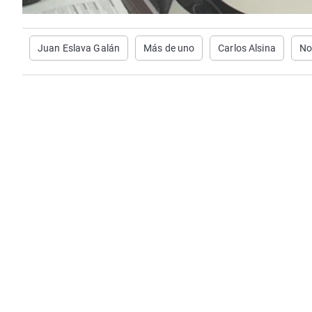
Juan Eslava Galán
Más de uno
Carlos Alsina
No