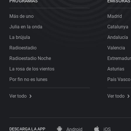
PROGRAMAS
EMISORAS
Más de uno
Madrid
Julia en la onda
Catalunya
La brújula
Andalucía
Radioestadio
Valencia
Radioestadio Noche
Extremadu
La rosa de los vientos
Asturias
Por fin no es lunes
País Vasco
Ver todo
Ver todo
DESCARGA LA APP
Android
iOS