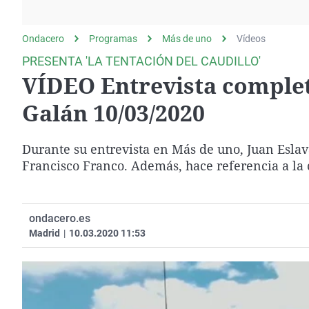
La rosa de los vientos
Caso
Extremadura
Gente viajera
Retornados
Galicia
Ondacero
Programas
Más de uno
Vídeos
Como el perro y el
Equipo de investigación
La Rioja
PRESENTA 'LA TENTACIÓN DEL CAUDILLO'
gato
VÍDEO Entrevista completa
Operación Viuda
Navarra
Negra
País Vasco
Galán 10/03/2020
Durante su entrevista en Más de uno, Juan Eslav
Francisco Franco. Además, hace referencia a la 
ondacero.es
Madrid
|
10.03.2020 11:53