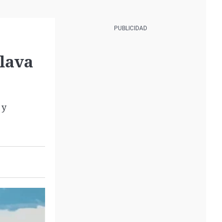
slava
 y