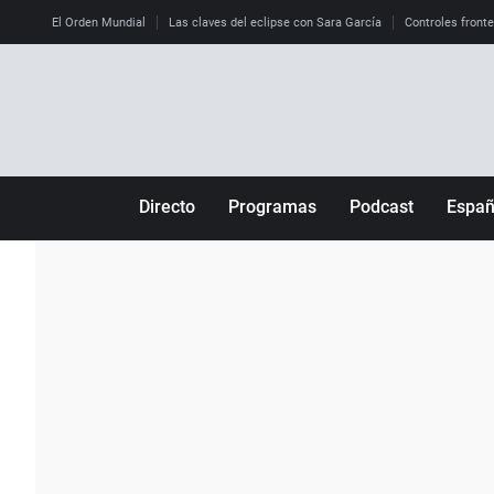
El Orden Mundial
Las claves del eclipse con Sara García
Controles front
Directo
Programas
Podcast
Espa
Más de uno
Los Perseguidos
Andalucía
Por fin
Malas decisiones
Aragón
Julia en la onda
Expedientes del más allá
Baleares
La brújula
El viaje del Guernica
Cantabria
Radioestadio
Invisibles
Cataluña
Radioestadio noche
Prohibido morirse
Comunidad de M
El colegio invisible
Esto no ha pasado
Comunitat Vale