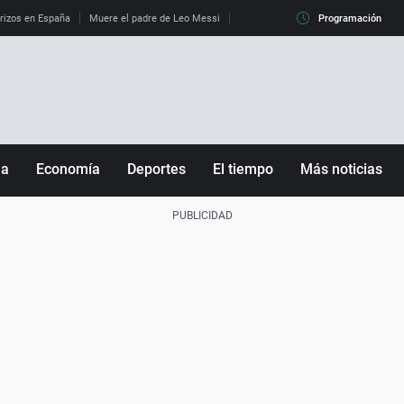
erizos en España
Muere el padre de Leo Messi
La diferencia entre observar el eclip
Programación
ña
Economía
Deportes
El tiempo
Más noticias
Fútbol
Sociedad
Baloncesto
Mundo
Tenis
Salud
Motor
Cultura
Ciencia y Tecnología
adrid
Gastronomía
nciana
Medio ambiente