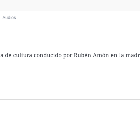
Virales
Televisión
Audios
Elecciones
ama de cultura conducido por Rubén Amón en la mad