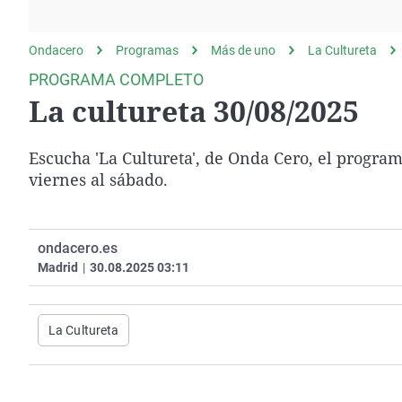
La rosa de los vientos
Caso
Extremadura
Gente viajera
Retornados
Galicia
Ondacero
Programas
Más de uno
La Cultureta
Como el perro y el
Equipo de investigación
La Rioja
PROGRAMA COMPLETO
gato
La cultureta 30/08/2025
Operación Viuda
Navarra
Negra
País Vasco
Escucha 'La Cultureta', de Onda Cero, el progr
viernes al sábado.
ondacero.es
Madrid
|
30.08.2025 03:11
La Cultureta