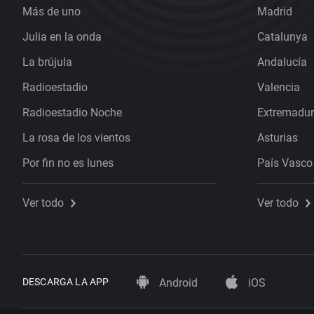
Más de uno
Madrid
Julia en la onda
Catalunya
La brújula
Andalucía
Radioestadio
Valencia
Radioestadio Noche
Extremadu
La rosa de los vientos
Asturias
Por fin no es lunes
País Vasco
Ver todo
Ver todo
DESCARGA LA APP
Android
iOS