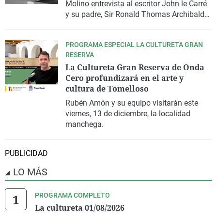
Molino
entrevista al escritor
John le Carré
'Alfredo el Grande: Vida de un cómico',
y su padre
, Sir Ronald Thomas Archibald
escrita por Marcos Ordóñez. ¿Cómo fueron
Cornwall, una oportunidad histórica para
sus inicios en Madrid, gracias al doblaje?
que ambos se reconcilien.
¿Qué le acabó distanciando de su
PROGRAMA ESPECIAL LA CULTURETA GRAN
admirado José Luis Garci? ¿Y qué pasó en
RESERVA
Cannes con Pilar Miro y 'Los santos
La Cultureta Gran Reserva de Onda
inocentes'? Lo comentamos con
Carlos
Cero profundizará en el arte y
Alsina, Rubén Amón, Rosa Belmonte,
cultura de Tomelloso
Guillermo Altares, Sergio del Molino y
Rubén Amón
y su equipo visitarán este
Nacho Vigalondo.
viernes, 13 de diciembre, la localidad
manchega.
PUBLICIDAD
LO MÁS
PROGRAMA COMPLETO
La cultureta 01/08/2026