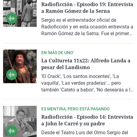
Radioficción - Episodio 19: Entrevista
han tenido con el sexo, o el matrimonio?
a Ramón Gómez de la Serna
Lo debatimos, a cuenta de la novedad
editorial
‘Los filósofos y el amor’
, con
Sergio es el entrevistador oficial de
Carlos Alsina, Rubén Amón, Rosa
Radioficción y en esta ocasión entrevista a
Belmonte, Guillermo Altares, Sergio del
Ramón Gómez de la Serna. Fue el primer
Molino y Nacho Vigalondo
. Además,
escritor del mundo que tuvo un micrófono
anticipamos opinión sobre ‘Daniela
de uso privado conectado a una estación
Forever’
, la película de Vigalondo que se
EN 'MÁS DE UNO'
central de radiodifusión.
estrena la semana que viene y de cuyo
La Cultureta 11x22: Alfredo Landa a
rodaje nos da detalles. ¿Con qué formato
pesar del Landismo
de imagen la ha filmado y por qué?
'El Crack', 'Los santos inocentes', 'La
vaquilla', 'Las verdes praderas'... pero
también 'Cateto a babor', 'No desearás a la
vecina del quinto' o 'Vente a Alemania,
Pepe'. La
figura polifacética de Alfredo
ES MENTIRA, PERO ESTÁ PASANDO
Landa
se resiste a la etiqueta única del
Radioficción - Episodio 14: Entrevista
Landismo, pero no puede (ni quiso)
a John le Carré y su padre
renegar de ella. Regresamos a la figura del
actor navarro a propósito de una
Desde el Teatro Luis del Olmo
Sergio del
magnífica biografía descatalogada,