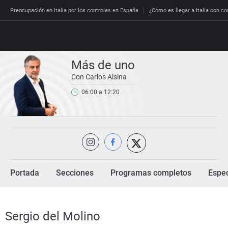
Preocupación en Italia por los controles en España
¿Cómo es llegar a Italia con co
Más de uno
Con Carlos Alsina
Directo
06:00 a 12:20
Programas
Podcast
España
Economía
Deportes
Portada
Secciones
Programas completos
Espec
El tiempo
Más noticias
Sergio del Molino