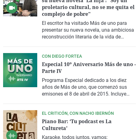
su nueva novela 'La hija': "Soy un
“La Hija”, Sergio del Molino descubre, a
proletario cultural, no se me quita el
través de los ojos de Rosario Weiss a otro
complejo de pobre"
Goya, a Paco. Un hombre mayor, enfermo,
pero que mantiene su genialidad.
El escritor ha visitado
Más de uno
para
presentar su nueva novela, una ambiciosa
reconstrucción literaria de la vida de
Rosario Weiss, la pintora que creció junto a
Goya y que murió con apenas 28 años.
CON DIEGO FORTEA
Especial 10º Aniversario Más de uno -
Parte IV
Programa Especial dedicado a los diez
años de Más de uno, que comenzó sus
emisones el 8 de abril de 2015. Incluye
momentos destacados y entrevistas con
Carlos Alsina y colaboradores de esta
EL CRITICÓN, CON NACHO IBERNÓN
última década en las mañanas de Onda
Piano Bar: ‘Tu podcast es La
Cero.
Cultureta’
Karaoke, todos juntos, vamos: