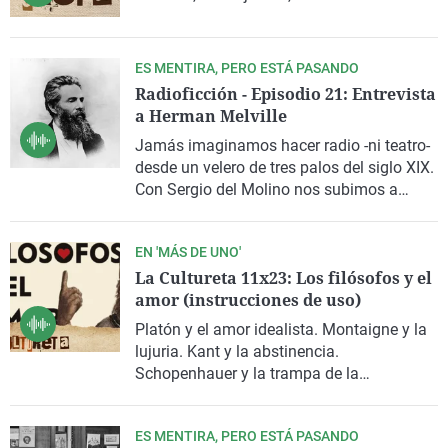
ES MENTIRA, PERO ESTÁ PASANDO
Radioficción - Episodio 21: Entrevista
a Herman Melville
Jamás imaginamos hacer radio -ni teatro-
desde un velero de tres palos del siglo XIX.
Con
Sergio del Molino
nos subimos a
bordo del Pequod, rumbo al Ártico, para
entrevistar al gran
Herman Melville,
EN 'MÁS DE UNO'
novelista y autor de
Moby Dick
, entre otros
La Cultureta 11x23: Los filósofos y el
relatos.
amor (instrucciones de uso)
Platón y el amor idealista. Montaigne y la
lujuria. Kant y la abstinencia.
Schopenhauer y la trampa de la
procreación.
¿Qué han dicho los filósofos
sobre el amor?
¿Es cierto que apenas se
ES MENTIRA, PERO ESTÁ PASANDO
han preocupado por él? ¿Y qué relación