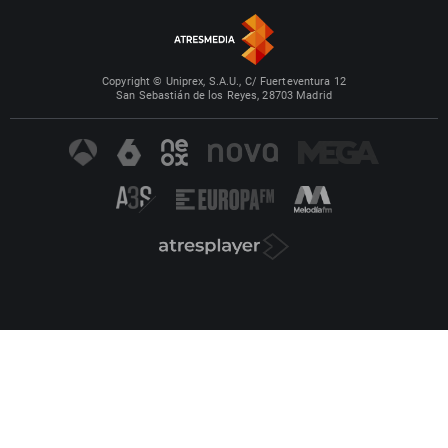
Copyright © Uniprex, S.A.U., C/ Fuerteventura 12
San Sebastián de los Reyes, 28703 Madrid