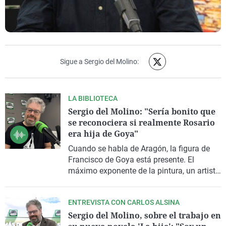
Sigue a Sergio del Molino:
LA BIBLIOTECA
Sergio del Molino: "Sería bonito que
se reconociera si realmente Rosario
era hija de Goya"
Cuando se habla de Aragón, la figura de
Francisco de Goya está presente. El
máximo exponente de la pintura, un artista
que fue cronista de su época a través de
sus obras. Un pintor, un hombre sobre el
ENTREVISTA CON CARLOS ALSINA
que se ha escrito mucho, pero del que
Sergio del Molino, sobre el trabajo en
parece que nunca se llega a conocer. En