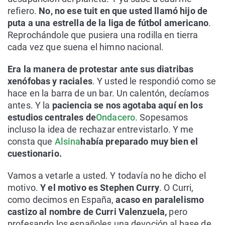
refiero.
No, no ese tuit en que usted llamó hijo de
puta a una estrella de la liga de fútbol americano
.
Reprochándole que pusiera una rodilla en tierra
cada vez que suena el himno nacional.
Era la manera de protestar ante sus diatribas
xenófobas y raciales
. Y usted le respondió como se
hace en la barra de un bar. Un calentón, decíamos
antes. Y la
paciencia se nos agotaba aquí en los
estudios centrales de
Ondacero
. Sopesamos
incluso la idea de rechazar entrevistarlo. Y me
consta que
Alsina
había preparado muy bien el
cuestionario.
Vamos a vetarle a usted. Y todavía no he dicho el
motivo.
Y el motivo es Stephen Curry
. O Curri,
como decimos en España,
acaso en paralelismo
castizo al nombre de Curri Valenzuela,
pero
profesando los españoles una devoción al base de