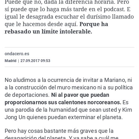
Puede que no, dada la diferencia horaria. Pero
La rosa de los vientos
Caso
Extremadura
Virales
sí puede que lo haga más tarde en el podcast. E
igual le desagrada escuchar el durísimo llamado
Gente viajera
Retornados
Galicia
Televisión
que le hacemos desde aquí.
Porque ha
Como el perro y el gat
Equipo de investigaci
La Rioja
Elecciones
rebasado un límite intolerable.
Operación Viuda Negr
Navarra
País Vasco
ondacero.es
Madrid
|
27.09.2017 09:53
No aludimos a la ocurrencia de invitar a Mariano, ni
a la construcción del muro mexicano ni a su política
de deportaciones.
Ni al pavor que puedan
proporcionarnos sus calentones norcoreanos.
Es
una parodia de la humanidad que sean usted y Kim
Jong Un quienes puedan exterminar el planeta.
Pero hay cosas bastante más graves que la
desaparición del planeta. Y ya sabe a cuál me