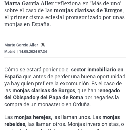
Marta García Aller
reflexiona en 'Más de uno'
La rosa de los vientos
Caso
Extremadura
Virales
sobre el caso de las
monjas clarisas de Burgos
,
Gente viajera
Retornados
Galicia
Televisión
el primer cisma eclesial protagonizado por unas
monjas en España.
Como el perro y el gat
Equipo de investigaci
La Rioja
Elecciones
Operación Viuda Negr
Navarra
Marta García Aller
País Vasco
Madrid
|
14.05.2024 07:34
Cómo se estará poniendo el
sector inmobiliario en
España
que antes de perder una buena oportunidad
ya hay quien prefiere la excomunión. Es el caso de
las
monjas clarisas de Burgos
, que han r
enegado
del Obispado y del Papa de Roma
por negarles la
compra de un monasterio en Orduña.
Las
monjas herejes
, las llaman unos. Las
monjas
rebeldes
, las llaman otros. Monjas inversionistas, o