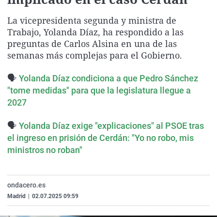
La rosa de los vientos
Caso
Extremadura
Virales
La vicepresidenta segunda y ministra de
Gente viajera
Retornados
Galicia
Televisión
Trabajo, Yolanda Díaz, ha respondido a las
Como el perro y el gat
Equipo de investigaci
La Rioja
Elecciones
preguntas de Carlos Alsina en una de las
semanas más complejas para el Gobierno.
Operación Viuda Negr
Navarra
País Vasco
🗣️
Yolanda Díaz condiciona a que Pedro Sánchez
"tome medidas" para que la legislatura llegue a
2027
🗣️
Yolanda Díaz exige "explicaciones" al PSOE tras
el ingreso en prisión de Cerdán: "Yo no robo, mis
ministros no roban"
ondacero.es
Madrid
|
02.07.2025 09:59