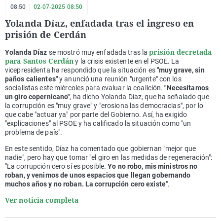
08:50
02-07-2025 08:50
Yolanda Díaz, enfadada tras el ingreso en
prisión de Cerdán
prisión decretada
Yolanda Díaz
se mostró muy enfadada tras la
para Santos Cerdán
y la crisis existente en el PSOE. La
vicepresidenta ha respondido que la situación es
"muy grave, sin
paños calientes"
y anunció una reunión "urgente" con los
socialistas este miércoles para evaluar la coalición.
"Necesitamos
un giro copernicano"
, ha dicho Yolanda Díaz, que ha señalado que
la corrupción es "muy grave" y "erosiona las democracias", por lo
que cabe "actuar ya" por parte del Gobierno. Así, ha exigido
"explicaciones" al PSOE y ha calificado la situación como "un
problema de país".
En este sentido, Díaz ha comentado que gobiernan "mejor que
nadie", pero hay que tomar "el giro en las medidas de regeneración":
"La corrupción cero sí es posible.
Yo no robo, mis ministros no
roban, y venimos de unos espacios que llegan gobernando
muchos años y no roban. La corrupción cero existe
".
Ver noticia completa