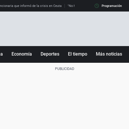
uncionaria que informó de la crisis en Ceuta
"No hay mafias, que no nos engañen": exper
Programación
ña
Economía
Deportes
El tiempo
Más noticias
Fútbol
Sociedad
Baloncesto
Mundo
Tenis
Salud
Motor
Cultura
Ciencia y Tecnología
adrid
Gastronomía
nciana
Medio ambiente