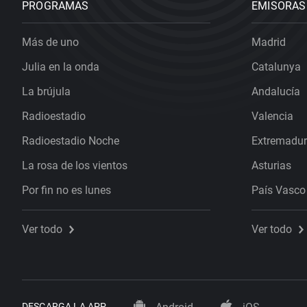
PROGRAMAS
EMISORAS
Más de uno
Madrid
Julia en la onda
Catalunya
La brújula
Andalucía
Radioestadio
Valencia
Radioestadio Noche
Extremadu
La rosa de los vientos
Asturias
Por fin no es lunes
País Vasco
Ver todo
Ver todo
DESCARGA LA APP