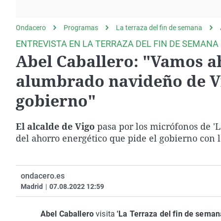
La rosa de los vientos
Caso
Extremadura
Gente viajera
Retornados
Galicia
Ondacero
Programas
La terraza del fin de semana
Como el perro y el
Equipo de investigación
La Rioja
ENTREVISTA EN LA TERRAZA DEL FIN DE SEMANA
gato
Abel Caballero: "Vamos ah
Operación Viuda
Navarra
Negra
País Vasco
alumbrado navideño de Vig
gobierno"
El alcalde de Vigo
pasa por los micrófonos de 'L
del ahorro energético que pide el gobierno con 
ondacero.es
Madrid
|
07.08.2022 12:59
Abel Caballero
visita
'La Terraza del fin de seman