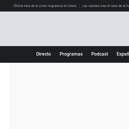
Última hora de la crisis migratoria en Ceuta
Las razones tras el cese de la f
Directo
Programas
Podcast
Espa
Más de uno
Los Perseguidos
Andalucía
Por fin
Malas decisiones
Aragón
Julia en la onda
Expedientes del más allá
Baleares
La brújula
El viaje del Guernica
Cantabria
Radioestadio
Invisibles
Cataluña
Radioestadio noche
Prohibido morirse
Comunidad de M
El colegio invisible
Esto no ha pasado
Comunitat Vale