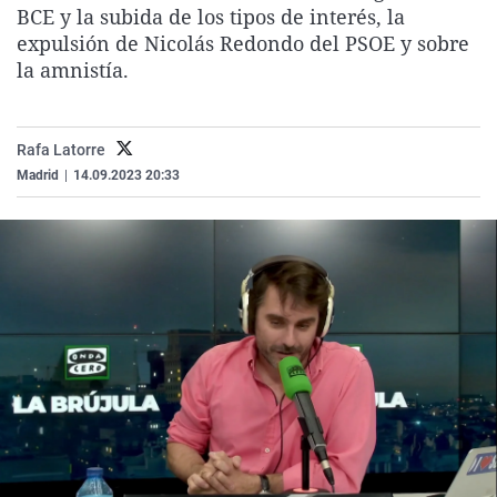
BCE y la subida de los tipos de interés, la
La rosa de los vientos
Caso
Extremadura
Virales
expulsión de Nicolás Redondo del PSOE y sobre
Gente viajera
Retornados
Galicia
Televisión
la amnistía.
Como el perro y el gat
Equipo de investigaci
La Rioja
Elecciones
Operación Viuda Negr
Navarra
Rafa Latorre
País Vasco
Madrid
|
14.09.2023 20:33