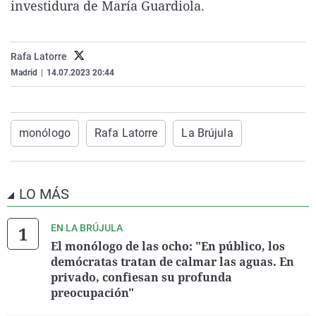
investidura de María Guardiola.
La rosa de los vientos
Caso
Extremadura
Virales
Gente viajera
Retornados
Galicia
Televisión
Rafa Latorre
Como el perro y el gat
Equipo de investigaci
La Rioja
Elecciones
Madrid
|
14.07.2023 20:44
Operación Viuda Negr
Navarra
País Vasco
monólogo
Rafa Latorre
La Brújula
LO MÁS
EN LA BRÚJULA
El monólogo de las ocho: "En público, los
demócratas tratan de calmar las aguas. En
privado, confiesan su profunda
preocupación"