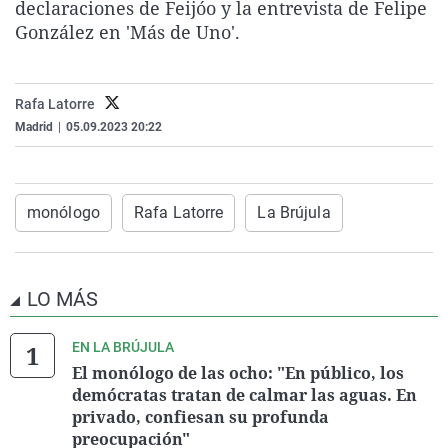
declaraciones de Feijóo y la entrevista de Felipe
La rosa de los vientos
Caso
Extremadura
Virales
González en 'Más de Uno'.
Gente viajera
Retornados
Galicia
Televisión
Como el perro y el gat
Equipo de investigaci
La Rioja
Elecciones
Rafa Latorre
Operación Viuda Negr
Navarra
Madrid
|
05.09.2023 20:22
País Vasco
monólogo
Rafa Latorre
La Brújula
LO MÁS
EN LA BRÚJULA
El monólogo de las ocho: "En público, los
demócratas tratan de calmar las aguas. En
privado, confiesan su profunda
preocupación"